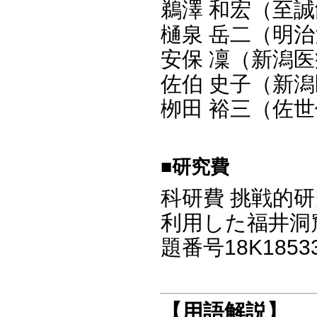
鵜澤 和宏（至
樋泉 岳二（明
安保 凜（新潟
佐伯 史子（新
栁田 裕三（佐
■研究費
科研費 挑戦的研
利用した福井洞
題番号18K1853
【用語解説】