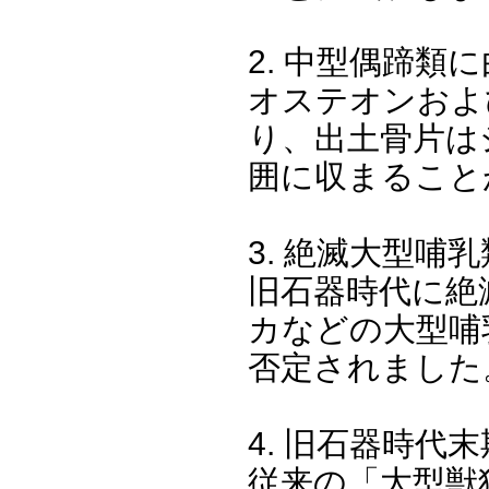
2. 中型偶蹄
オステオンおよ
り、出土骨片は
囲に収まること
3. 絶滅大型
旧石器時代に絶
カなどの大型哺
否定されました
4. 旧石器時代
従来の「大型獣