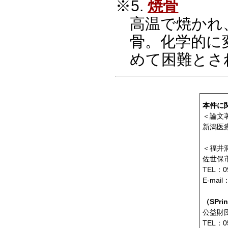
※5.
焼骨
高温で焼かれ
骨。化学的に
めて困難とさ
本件に
＜論文
新潟医
＜福井
佐世保
TEL：0
E-mail
（SPri
公益財
TEL：05