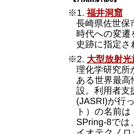
※1.
福井洞窟
長崎県佐世保
時代への変遷
史跡に指定さ
※2.
大型放射光施設
理化学研究所
ある世界最高
設。利用者支
(JASRI)が
ト）の名前は Sup
SPring-
イオテクノロ