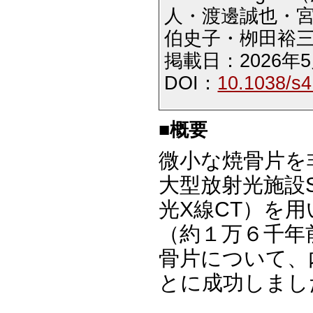
人・渡邊誠也・
伯史子・栁田裕
掲載日：2026年5
DOI：
10.1038/s
■概要
微小な焼骨片を
大型放射光施設S
光X線CT）を
（約１万６千年
骨片について、
とに成功しまし