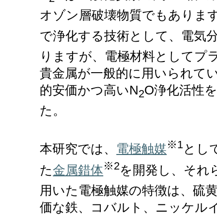
オゾン層破壊物質でもありま
で浄化する技術として、電気分
りますが、電極材料としてプ
貴金属が一般的に用いられて
的安価かつ高いN
O浄化活性
2
た。
※1
本研究では、
電極触媒
とし
※2
た
金属錯体
を開発し、それ
用いた電極触媒の特徴は、硫
価な鉄、コバルト、ニッケル