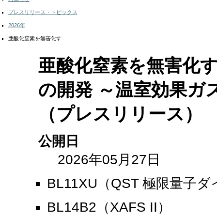
プレスリリース・トピックス
2026年
亜酸化窒素を無害化す...
パ
ー
亜酸化窒素を無害化
ソ
ナ
ル
の開発 ～温室効果ガ
ツ
ー
ル
（プレスリリース）
公開日
2026年05月27日
BL11XU（QST 極限量子
BL14B2（XAFS II）