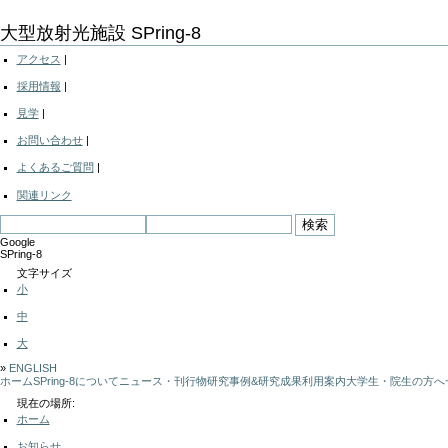
大型放射光施設 SPring-8
コ
アクセス
|
ン
テ
採用情報
|
ン
ツ
見学
|
へ
お問い合わせ
|
ジ
ャ
よくあるご質問
|
ン
プ
関連リンク
す
る
Google
SPring-8
文字サイズ
小
中
大
»
ENGLISH
ホーム
SPring-8について
ニュース・刊行物
研究事例&研究成果
利用案内
大学生・院生の方へ
現在の場所:
ホーム
お知らせ