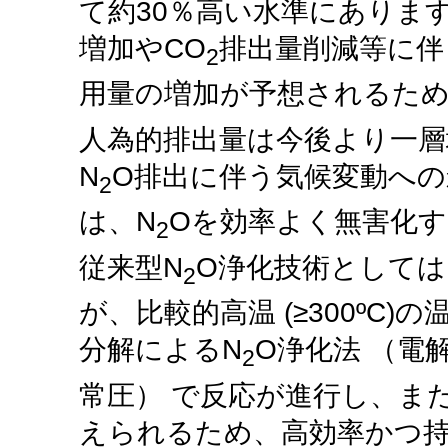
て約30％高い水準にありま
増加やCO
排出量削減等に伴
2
用量の増加が予想されるため
人為的排出量は今後より一
N
O排出に伴う気候変動へ
2
は、N
Oを効率よく無害化
2
従来型N
O浄化技術として
2
が、比較的高温 (≥300ºC
分解によるN
O浄化法 （電
2
常圧） で反応が進行し、ま
えられるため、高効率かつ持