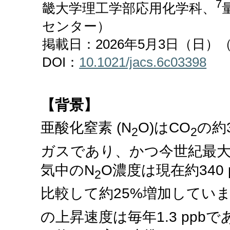
7
畿大学理工学部応用化学科、
センター）
掲載日：2026年5月3日（日
DOI：
10.1021/jacs.6c03398
【背景】
亜酸化窒素 (N
O)はCO
の約
2
2
ガスであり、かつ今世紀最大
気中のN
O濃度は現在約340 
2
比較して約25%増加していま
の上昇速度は毎年1.3 ppbで