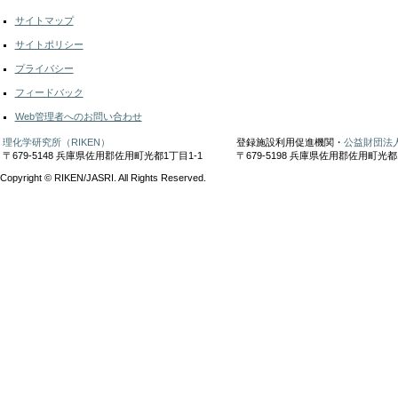
サイトマップ
サイトポリシー
プライバシー
フィードバック
Web管理者へのお問い合わせ
理化学研究所（RIKEN）
登録施設利用促進機関・
公益財団法人
〒679-5148 兵庫県佐用郡佐用町光都1丁目1-1
〒679-5198 兵庫県佐用郡佐用町光都
Copyright © RIKEN/JASRI. All Rights Reserved.