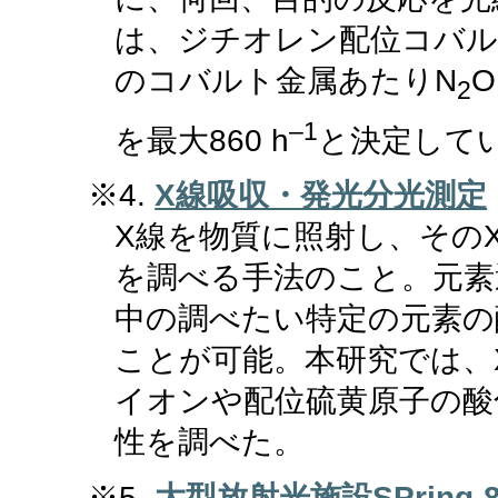
は、ジチオレン配位コバル
のコバルト金属あたりN
2
–1
を最大860 h
と決定して
※4.
X線吸収・発光分光測定
X線を物質に照射し、その
を調べる手法のこと。元素
中の調べたい特定の元素の
ことが可能。本研究では、
イオンや配位硫黄原子の酸
性を調べた。
※5.
大型放射光施設SPring-