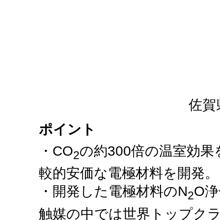
佐賀
ポイント
・CO
の約300倍の温室効果
2
較的安価な電極材料を開発。
・開発した電極材料のN
O
2
触媒の中では世界トップク