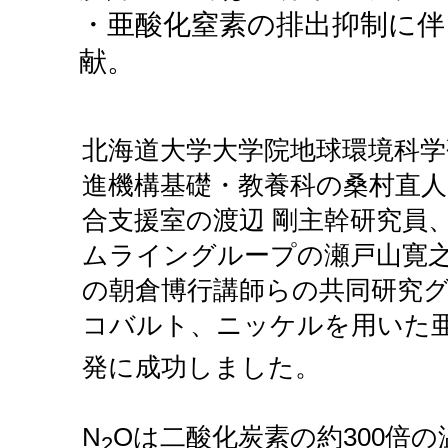
・亜酸化窒素の排出抑制に伴
献。
北海道大学大学院地球環境科学
進機構基礎・教養科の桑村直人
合支援室の渡辺 剛主幹研究員
ムライングループの瀬戸山寛
の朝倉博行講師らの共同研究
コバルト、ニッケルを用いた亜
発に成功しました。
N
Oは二酸化炭素の約300倍
2