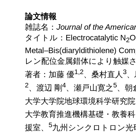
論文情報
雑誌名：
Journal of the America
タイトル：Electrocatalytic N
O
2
Metal–Bis(diaryldithiole
レン配位金属錯体により触媒
1,2
3
著者：加藤 優
、桑村直人
、
2
4
5
、渡辺 剛
、瀬戸山寛之
、朝
大学大学院地球環境科学研究院
大学教育推進機構基礎・教養科
5
援室、
九州シンクロトロン光