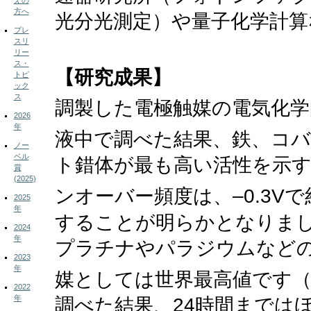
えの
方へ
光分光測定）や量子化学計算
プレ
スリ
リー
ス・
【研究成果】
トピ
ック
ス
調製した電極触媒の電気化学
2026
年
液中で調べた結果、鉄、コ
ノー
ベル
ト錯体が最も高い活性を示
賞
(2025)
ンオーバー頻度は、–0.3Vで約
2025
年
することが明らかとなりま
2024
年
プラチナやパラジウムなどの
2023
年
媒としては世界最高値です
2022
年
調べた結果、24時間までは