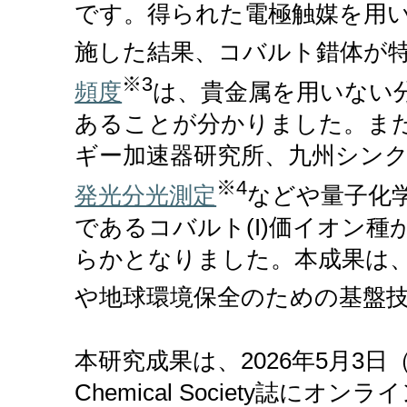
です。得られた電極触媒を用い
施した結果、コバルト錯体が
※3
頻度
は、貴金属を用いない分
あることが分かりました。また、
ギー加速器研究所、九州シン
※4
発光分光測定
などや量子化
であるコバルト(I)価イオン
らかとなりました。本成果は
や地球環境保全のための基盤
本研究成果は、2026年5月3日（日）公開
Chemical Society誌に