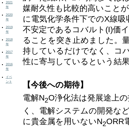
2021
媒耐久性も比較的高いこと
年
2020
に電気化学条件下でのX線吸
年
不安定であるコバルト(I)
2019
年
ることを突き止めました。
2018
年
持しているだけでなく、コバ
2017
年
性に寄与しているという結
2016
年
イベ
ント
【今後への期待】
電解N
O浄化法は発展途上
2
く、電解システムの開発な
に貴金属を用いないN
OR
2