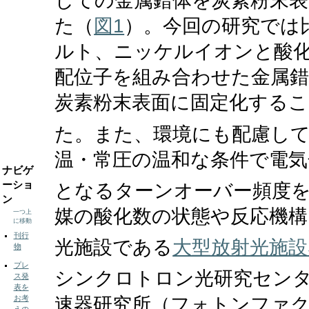
しての金属錯体を炭素粉末表
た（
図1
）。今回の研究では
ルト、ニッケルイオンと酸
配位子を組み合わせた金属
炭素粉末表面に固定化するこ
た。また、環境にも配慮して
温・常圧の温和な条件で電気
ナビゲ
ーショ
となるターンオーバー頻度
ン
媒の酸化数の状態や反応機構
一つ上
に移動
刊行
光施設である
大型放射光施設SP
物
プレ
シンクロトロン光研究セン
ス発
表を
速器研究所（フォトンファク
お考