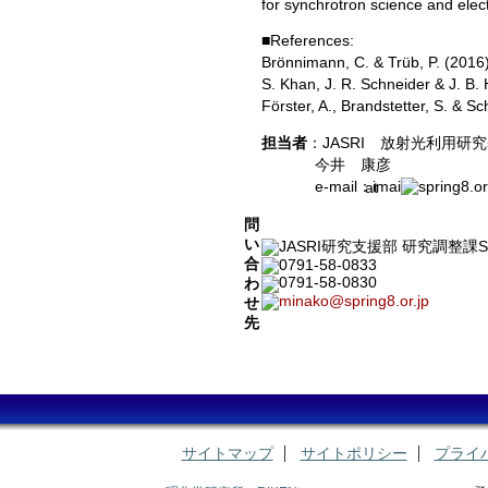
for synchrotron science and elec
■References:
Brönnimann, C. & Trüb, P. (2016)
S. Khan, J. R. Schneider & J. B.
Förster, A., Brandstetter, S. & S
担当者
：JASRI 放射光利用
今井 康彦
e-mail：imai
spring8.o
問
い
JASRI研究支援部 研究調整課
合
0791-58-0833
0791-58-0830
わ
minako@spring8.or.jp
せ
先
サイトマップ
サイトポリシー
プライ