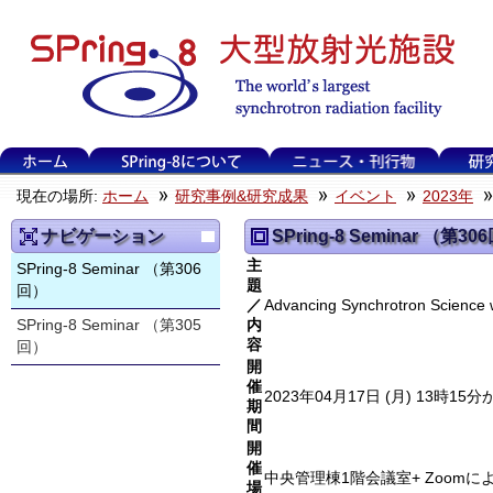
現在の場所:
ホーム
研究事例&研究成果
イベント
2023年
ナビゲーション
SPring-8 Seminar （第30
主
SPring-8 Seminar （第306
題
回）
／
Advancing Synchrotron Science 
SPring-8 Seminar （第305
内
容
回）
開
催
2023年04月17日 (月) 13時15
期
間
開
催
中央管理棟1階会議室+ Zoom
場