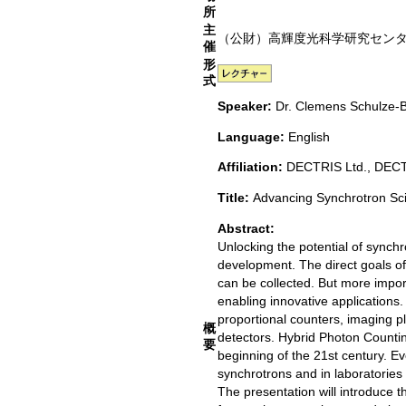
所
主
（公財）高輝度光科学研究センター
催
形
式
Speaker:
Dr. Clemens Schulze-B
Language:
English
Affiliation:
DECTRIS Ltd., DECT
Title:
Advancing Synchrotron Sc
Abstract:
Unlocking the potential of synch
development. The direct goals of
can be collected. But more impor
enabling innovative applications. 
proportional counters, imaging p
概
detectors. Hybrid Photon Countin
要
beginning of the 21st century. E
synchrotrons and in laboratories 
The presentation will introduce t