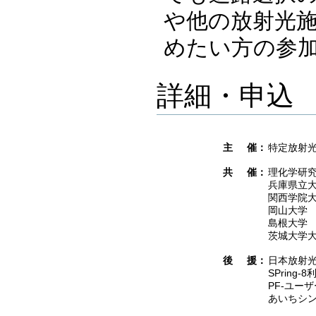
や他の放射光
めたい方の参
詳細・申込
主
催：
特定放射光
共
催：
理化学研
兵庫県立
関西学院
岡山大学
島根大学
茨城大学
後
援：
日本放射
SPring
PF-ユー
あいちシ