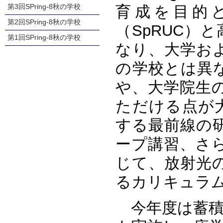
第3回SPring-8秋の学校
育成を目的
第2回SPring-8秋の学校
（SpRUC）
第1回SPring-8秋の学校
なり、大学お
の学校とは異
や、大学院生
ただける点が大
する最前線の
ープ講習、さ
じて、放射光
るカリキュラ
今年度は蓄積