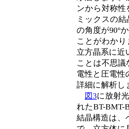
ンから対称性を
ミックスの結
の角度が90°
ことがわかり
立方晶系に近
ことは不思議
電性と圧電性
詳細に解析し
図3
に放射
れたBT-BM
結晶構造は、
で、立方体に