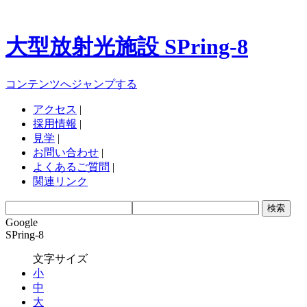
大型放射光施設 SPring-8
コンテンツへジャンプする
アクセス
|
採用情報
|
見学
|
お問い合わせ
|
よくあるご質問
|
関連リンク
Google
SPring-8
文字サイズ
小
中
大