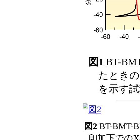
図1
BT-B
たときの
を示す試
図2
BT-BM
印加下での