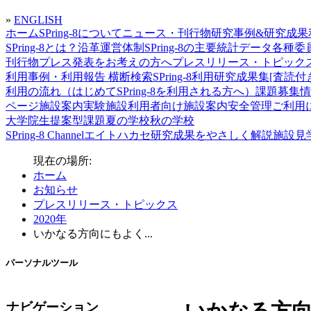
»
ENGLISH
ホーム
SPring-8について
ニュース・刊行物
研究事例&研究成果
SPring-8とは？
沿革
運営体制
SPring-8の主要統計データ
各種委
刊行物
プレス発表をお考えの方へ
プレスリリース・トピック
利用事例・利用報告 横断検索
SPring-8利用研究成果集[査読
利用の流れ（はじめてSPring-8を利用される方へ）
課題募集情
ページ
施設案内
実験施設
利用者向け施設案内
安全管理
ご利用
大学院生提案型課題
夏の学校
秋の学校
SPring-8 Channel
エイトハカセ
研究成果をやさしく解説
施設見
現在の場所:
ホーム
お知らせ
プレスリリース・トピックス
2020年
いかなる方向にもよく...
パーソナルツール
ナビゲーション
いかなる方