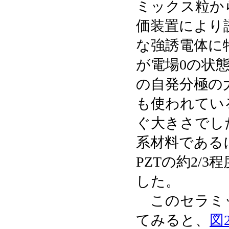
ミックス粒か
価装置により
な強誘電体に
が電場0の状
の自発分極の
も使われてい
ぐ大きさでし
系材料である
PZTの約2/
した。
このセラミッ
てみると、
図