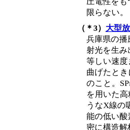
圧電性をも
限らない。
（＊3）
大型放射
兵庫県の播
射光を生み
等しい速度
曲げたとき
のこと。SP
を用いた高
うなX線の
能の低い酸
密に構造解