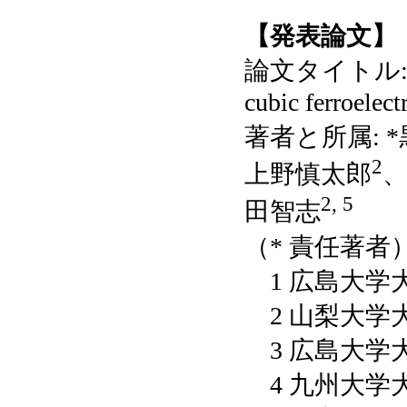
【発表論文】
論文タイトル: Piezo
cubic ferroelect
著者と所属: 
2
上野慎太郎
2, 5
田智志
（* 責任著者
1 広島大学
2 山梨大学
3 広島大学
4 九州大学