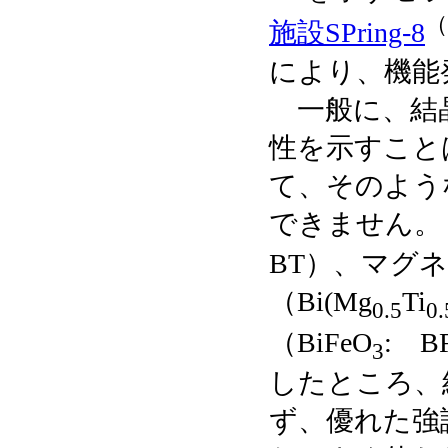
（
施設SPring-8
により、機能
一般に、結晶
性を示すこと
て、そのよう
できません。
BT）、マグ
（Bi(Mg
Ti
0.5
0.
（BiFeO
: 
3
したところ、
ず、優れた強