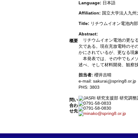
Language:
日本語
Affiliation:
国立大学法人九州
Title:
リチウムイオン電池内
Abstract:
リチウムイオン電池の更なる
概要
欠である。現在充放電時のそ
かにされているが、更なる現
本発表では、その中でもメゾ
述べ、そして材料開発、観察
担当者:
櫻井吉晴
e-mail: sakurai
spring8.or.jp
PHS: 3803
JASRI 研究支援部 研究調
問い
0791-58-0833
合わ
0791-58-0830
せ先
minako@spring8.or.jp