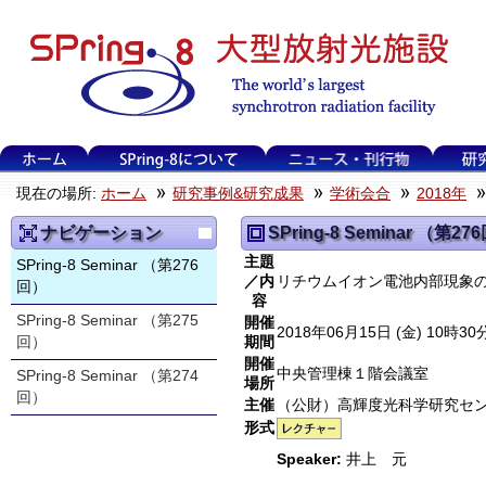
現在の場所:
ホーム
研究事例&研究成果
学術会合
2018年
ナビゲーション
SPring-8 Seminar （第27
主題
SPring-8 Seminar （第276
／内
リチウムイオン電池内部現象
回）
容
SPring-8 Seminar （第275
開催
2018年06月15日 (金) 10時
回）
期間
開催
中央管理棟１階会議室
SPring-8 Seminar （第274
場所
回）
主催
（公財）高輝度光科学研究センタ
形式
Speaker:
井上 元