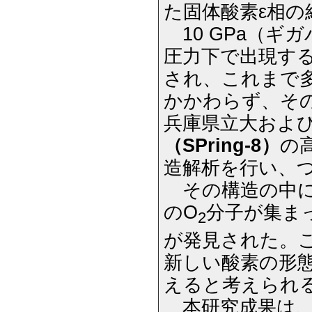
た固体酸素ε相
10 GPa（ギガ
圧力下で出現する
され、これまで
かかわらず、そ
兵庫県立大および
（SPring-8）
の
造解析を行い、
その構造の中に
のO
分子が集ま
2
が発見された。
新しい酸素の形
えると考えられ
本研究成果は