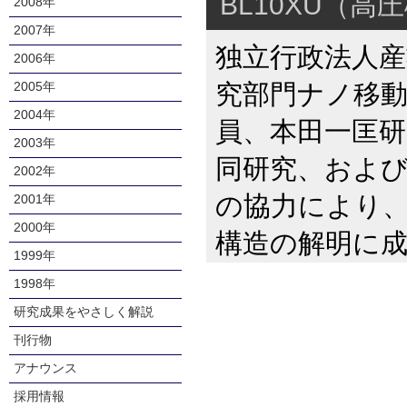
BL10XU（高
2008年
2007年
独立行政法人
2006年
究部門ナノ移
2005年
2004年
員、本田一匡
2003年
同研究、およ
2002年
の協力により、
2001年
2000年
構造の解明に
1999年
1998年
研究成果をやさしく解説
刊行物
アナウンス
採用情報