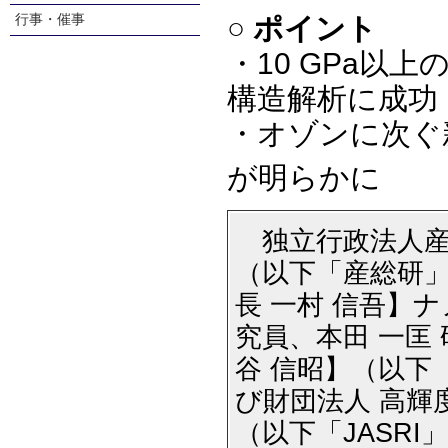
行事・催事
○ ポイント
・10 GPa以
構造解析に成功
・オゾンに次ぐ
が明らかに
独立行政法人産
（以下「産総研
長 一村 信吾】
究員、本田 一匡
谷 信昭】（以
び財団法人 高輝
（以下「JASR