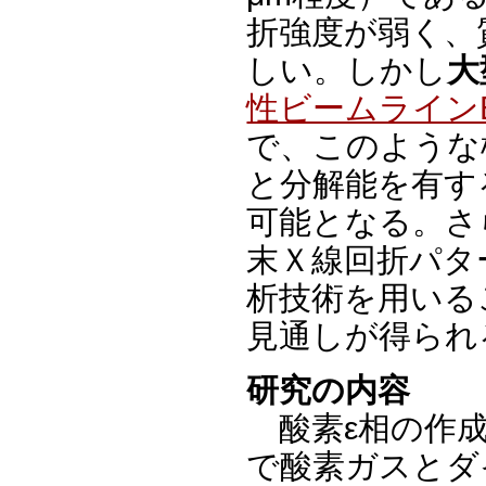
折強度が弱く、
しい。しかし
大
性ビームラインB
で、このような
と分解能を有す
可能となる。さ
末Ｘ線回折パタ
析技術を用いる
見通しが得られ
研究の内容
酸素ε相の作成
で酸素ガスとダ