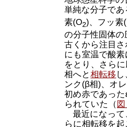
単純な分子であ
素(O
)、フッ素(
2
の分子性固体の
古くから注目さ
にも室温で酸素
をとり、さらに圧
相へと
相転移
し
ンク(β相)、オ
初め赤であった
られていた（
図
最近になって、
らに相転移を起