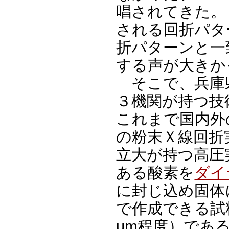
唱されてきた。
される回折パタ
折パターンと一
する声が大きか
そこで、兵庫
３機関が持つ技
これまで国内外
の粉末Ｘ線回折
立大が持つ高圧
ある酸素を
ダイ
に封じ込め固体
で作成できる試料
μm程度）であ